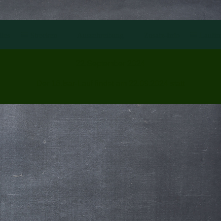
les
Strecken
Ausschreibung
Zusatz-Info
Laufim
22.September 2024
Der 16.Isar-Lauf findet am 22.09.2024 statt