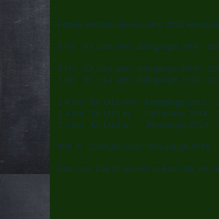
Ferner werden dieses Jahr 2023 erstmali
6 km : für U20 w/m, Jahrgänge 2004 - 20
3 km : für U16 w/m, Jahrgänge 2008 - 20
3 km : für U14 w/m, Jahrgänge 2010 - 20
1,4 km : für U12 w/m, Jahrgänge 2012 - 
1,4 km : für U10 m, Jahrgänge 2014 - 
1,4 km : für U10 w, Jahrgänge 2014 - 
500 m : Zwergerl w/m, Jahrgänge 2016 -
Start und Ziel ist jeweils in Bad Tölz be