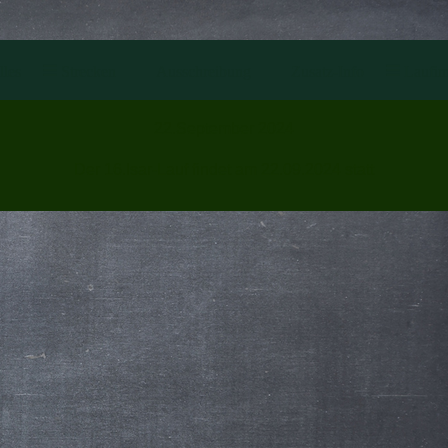
les
Strecken
Ausschreibung
Zusatz-Info
Laufim
22.September 2024
Der 16.Isar-Lauf findet am 22.09.2024 statt