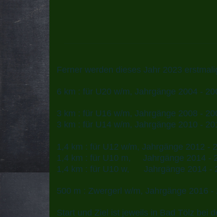
Ferner werden dieses Jahr 2023 erstmali
6 km : für U20 w/m, Jahrgänge 2004 - 20
3 km : für U16 w/m, Jahrgänge 2008 - 20
3 km : für U14 w/m, Jahrgänge 2010 - 20
1,4 km : für U12 w/m, Jahrgänge 2012 - 
1,4 km : für U10 m, Jahrgänge 2014 - 
1,4 km : für U10 w, Jahrgänge 2014 - 
500 m : Zwergerl w/m, Jahrgänge 2016 -
Start und Ziel ist jeweils in Bad Tölz be