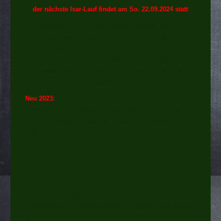
der nächste Isar-Lauf findet am So. 22.09.2024 statt
Die altbewährte Laufveranstaltung wird dieses Jahr in der
15.Auflage wieder mit den 3 Distanzen 10km, 21km und
30km entlang der Isar und durch die landschaftlich
reizvollen Isarauen zwischen Bad Tölz und Lenggries
stattfinden. Eine sehr flache Strecke, aber mitten in der
Berge der bayrischen Voralpen.
Neu 2023:
dieses Jahr 2023 werden erstmalig
6km / 3km / 1,4km /
500m Distanzen für Jugend, Kinder und Zwergerl
angeboten. Siehe "Strecken"-Seite und "Ausschreibung".
Beim Isar-Lauf findet jeder Läufer sein individuelles
Lauferlebnis: ob ambitionierter Rennläufer, der auf der
10km, oder HM-Strecke seine Zeit verbessern möchte,