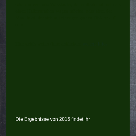
oder der versierte Volksläufer, der endlich mal mehr als
einen Halbmarathon wagen möchte, oder eben der
Marathoni, der sich mit einer geeigneten Distanz auf
sein
Hier geht's weiter (bitte anklicken)
weitere Infos
.
Die Ergebnisse von 2016 findet Ihr